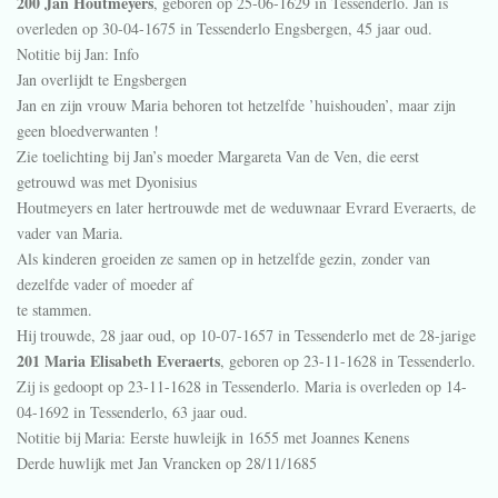
200 Jan Houtmeyers
, geboren op 25-06-1629 in
Tessenderlo
. Jan is
overleden op 30-04-1675 in
Tessenderlo Engsbergen
, 45 jaar oud.
Notitie bij Jan:
Info
Jan overlijdt te Engsbergen
Jan en zijn vrouw Maria behoren tot hetzelfde ’huishouden’, maar zijn
geen bloedverwanten !
Zie toelichting bij Jan’s moeder Margareta Van de Ven, die eerst
getrouwd was met Dyonisius
Houtmeyers en later hertrouwde met de weduwnaar Evrard Everaerts, de
vader van Maria.
Als kinderen groeiden ze samen op in hetzelfde gezin, zonder van
dezelfde vader of moeder af
te stammen.
Hij trouwde, 28 jaar oud, op 10-07-1657 in
Tessenderlo
met de 28-jarige
201 Maria Elisabeth Everaerts
, geboren op 23-11-1628 in
Tessenderlo
.
Zij is gedoopt op 23-11-1628 in
Tessenderlo
. Maria is overleden op 14-
04-1692 in
Tessenderlo
, 63 jaar oud.
Notitie bij Maria:
Eerste huwleijk in 1655 met Joannes Kenens
Derde huwlijk met Jan Vrancken op 28/11/1685