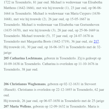
1722 in
Tessenderlo
, 81 jaar oud. Michael is weduwnaar van
Elisabetha
Mattheus (1642-1666), met wie hij trouwde (1), 23 jaar oud, op 06-06-
1664 in
Tessenderlo
. Michael is weduwnaar van
Maria Cuypers (1638-
1668), met wie hij trouwde (2), 26 jaar oud, op 15-05-1667 in
Tessenderlo
. Michael is weduwnaar van
Elisabetha van Goetsenhoven
(1635-1670), met wie hij trouwde (3), 28 jaar oud, op 25-06-1669 in
Tessenderlo
. Michael trouwde (5), 37 jaar oud, op 24-07-1678 in
Tessenderlo
met Margaretha Boots (1642-1719), 36 jaar oud, zie
217
.
Hij trouwde (4), 30 jaar oud, op 16-06-1671 in
Tessenderlo
met de 32-
jarige
205 Catharina Lochtmans
, geboren in
Tessenderlo
. Zij is gedoopt op
10-09-1638 in
Tessenderlo
. Catharina is overleden op 11-10-1676 in
Tessenderlo
, 38 jaar oud.
206 Christianus Waghemans
, geboren op 02-12-1631 in
Stevoort
(Hasselt)
. Christianus is overleden op 22-12-1693 in
Tessenderlo
, 62 jaar
oud.
Hij trouwde, 26 jaar oud, op 06-07-1658 in
Tessenderlo
met de 25-jarige
207 Maria Wellens
, geboren op 12-09-1632 in
Tessenderlo
. Maria is