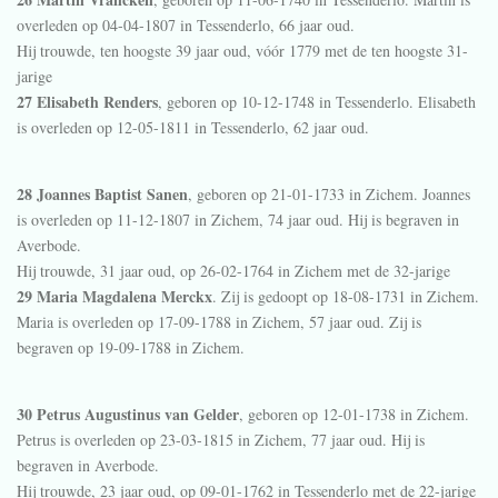
overleden op 04-04-1807 in
Tessenderlo
, 66 jaar oud.
Hij trouwde, ten hoogste 39 jaar oud, vóór 1779 met de ten hoogste 31-
jarige
27 Elisabeth Renders
, geboren op 10-12-1748 in
Tessenderlo
. Elisabeth
is overleden op 12-05-1811 in
Tessenderlo
, 62 jaar oud.
28 Joannes Baptist Sanen
, geboren op 21-01-1733 in
Zichem
. Joannes
is overleden op 11-12-1807 in
Zichem
, 74 jaar oud. Hij is begraven in
Averbode
.
Hij trouwde, 31 jaar oud, op 26-02-1764 in
Zichem
met de 32-jarige
29 Maria Magdalena Merckx
. Zij is gedoopt op 18-08-1731 in
Zichem
.
Maria is overleden op 17-09-1788 in
Zichem
, 57 jaar oud. Zij is
begraven op 19-09-1788 in
Zichem
.
30 Petrus Augustinus van Gelder
, geboren op 12-01-1738 in
Zichem
.
Petrus is overleden op 23-03-1815 in
Zichem
, 77 jaar oud. Hij is
begraven in
Averbode
.
Hij trouwde, 23 jaar oud, op 09-01-1762 in
Tessenderlo
met de 22-jarige