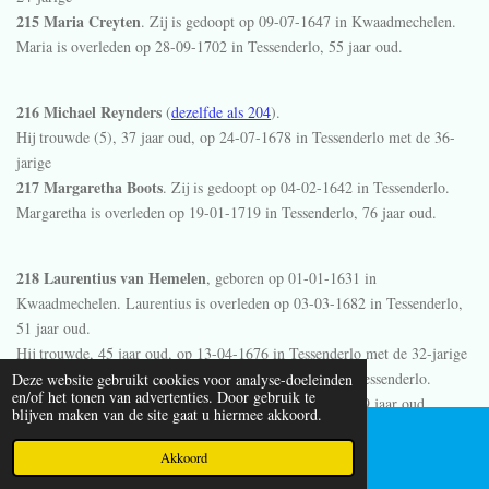
215 Maria Creyten
. Zij is gedoopt op 09-07-1647 in
Kwaadmechelen
.
Maria is overleden op 28-09-1702 in
Tessenderlo
, 55 jaar oud.
216 Michael Reynders
(
dezelfde als 204
).
Hij trouwde (5), 37 jaar oud, op 24-07-1678 in
Tessenderlo
met de 36-
jarige
217 Margaretha Boots
. Zij is gedoopt op 04-02-1642 in
Tessenderlo
.
Margaretha is overleden op 19-01-1719 in
Tessenderlo
, 76 jaar oud.
218 Laurentius van Hemelen
, geboren op 01-01-1631 in
Kwaadmechelen
. Laurentius is overleden op 03-03-1682 in
Tessenderlo
,
51 jaar oud.
Hij trouwde, 45 jaar oud, op 13-04-1676 in
Tessenderlo
met de 32-jarige
219 Margareta Everaerts
, geboren op 10-09-1643 in
Tessenderlo
.
Deze website gebruikt cookies voor analyse-doeleinden
en/of het tonen van advertenties. Door gebruik te
Margareta is overleden op 03-12-1712 in
Tessenderlo
, 69 jaar oud.
blijven maken van de site gaat u hiermee akkoord.
Akkoord
E-mailadres
220 Jan Geerts
. Jan is overleden.