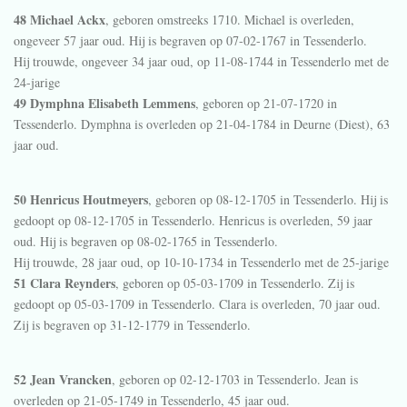
48 Michael Ackx
, geboren omstreeks 1710. Michael is overleden,
ongeveer 57 jaar oud. Hij is begraven op 07-02-1767 in
Tessenderlo
.
Hij trouwde, ongeveer 34 jaar oud, op 11-08-1744 in
Tessenderlo
met de
24-jarige
49 Dymphna Elisabeth Lemmens
, geboren op 21-07-1720 in
Tessenderlo
. Dymphna is overleden op 21-04-1784 in
Deurne (Diest)
, 63
jaar oud.
50 Henricus Houtmeyers
, geboren op 08-12-1705 in
Tessenderlo
. Hij is
gedoopt op 08-12-1705 in
Tessenderlo
. Henricus is overleden, 59 jaar
oud. Hij is begraven op 08-02-1765 in
Tessenderlo
.
Hij trouwde, 28 jaar oud, op 10-10-1734 in
Tessenderlo
met de 25-jarige
51 Clara Reynders
, geboren op 05-03-1709 in
Tessenderlo
. Zij is
gedoopt op 05-03-1709 in
Tessenderlo
. Clara is overleden, 70 jaar oud.
Zij is begraven op 31-12-1779 in
Tessenderlo
.
52 Jean Vrancken
, geboren op 02-12-1703 in
Tessenderlo
. Jean is
overleden op 21-05-1749 in
Tessenderlo
, 45 jaar oud.