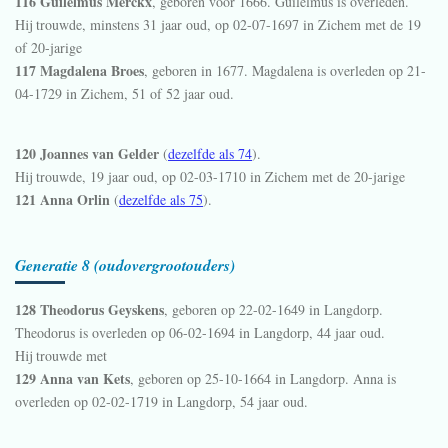
116 Guilelmus Merckx
, geboren vóór 1666. Guilelmus is overleden.
Hij trouwde, minstens 31 jaar oud, op 02-07-1697 in
Zichem
met de 19
of 20-jarige
117 Magdalena Broes
, geboren in 1677. Magdalena is overleden op 21-
04-1729 in
Zichem
, 51 of 52 jaar oud.
120 Joannes van Gelder
(
dezelfde als 74
).
Hij trouwde, 19 jaar oud, op 02-03-1710 in
Zichem
met de 20-jarige
121 Anna Orlin
(
dezelfde als 75
).
Generatie 8 (oudovergrootouders)
128 Theodorus Geyskens
, geboren op 22-02-1649 in
Langdorp
.
Theodorus is overleden op 06-02-1694 in
Langdorp
, 44 jaar oud.
Hij trouwde met
129 Anna van Kets
, geboren op 25-10-1664 in
Langdorp
. Anna is
overleden op 02-02-1719 in
Langdorp
, 54 jaar oud.