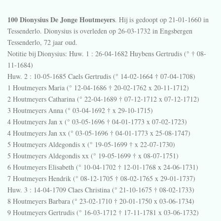
100 Dionysius De Jonge Houtmeyers
. Hij is gedoopt op 21-01-1660 in
Tessenderlo
. Dionysius is overleden op 26-03-1732 in
Engsbergen
Tessenderlo
, 72 jaar oud.
Notitie bij Dionysius:
Huw. 1 : 26-04-1682 Huybens Gertrudis (° † 08-
11-1684)
Huw. 2 : 10-05-1685 Caels Gertrudis (° 14-02-1664 † 07-04-1708)
1 Houtmeyers Maria (° 12-04-1686 † 20-02-1762 x 20-11-1712)
2 Houtmeyers Catharina (° 22-04-1689 † 07-12-1712 x 07-12-1712)
3 Houtmeyers Anna (° 03-04-1692 † x 29-10-1715)
4 Houtmeyers Jan x (° 03-05-1696 † 04-01-1773 x 07-02-1723)
4 Houtmeyers Jan xx (° 03-05-1696 † 04-01-1773 x 25-08-1747)
5 Houtmeyers Aldegondis x (° 19-05-1699 † x 22-07-1730)
5 Houtmeyers Aldegondis xx (° 19-05-1699 † x 08-07-1751)
6 Houtmeyers Elisabeth (° 10-04-1702 † 12-01-1768 x 24-06-1731)
7 Houtmeyers Hendrik (° 08-12-1705 † 08-02-1765 x 29-01-1737)
Huw. 3 : 14-04-1709 Claes Christina (° 21-10-1675 † 08-02-1733)
8 Houtmeyers Barbara (° 23-02-1710 † 20-01-1750 x 03-06-1734)
9 Houtmeyers Gertrudis (° 16-03-1712 † 17-11-1781 x 03-06-1732)