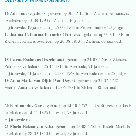
16 Adrianus Geyskens
, geboren op 30-12-1746 in
Zichem
. Adrianus is
overleden op 13-08-1793 in
Zichem
, 46 jaar oud.
Hij trouwde, 19 jaar oud, op 25-06-1766 in
Zichem
met de 20-jarige
17 Joanna Catharina Furinckx (Firinckx)
, geboren op 03-01-1746 in
Zichem
. Joanna is overleden op 20-08-1813 in
Zichem
, 67 jaar oud.
18 Petrus Exelmans (Excelmans)
, geboren op 24-07-1746 in
Zichem
.
Petrus is overleden op 26-11-1817 in
Averbode
, 71 jaar oud.
Hij trouwde, 21 jaar oud, op 24-05-1768 in
Averbode
met de 25-jarige
19 Anna Maria van Dijck (Van Deyck)
, geboren op 31-07-1742 in
Veerle
. Anna is overleden op 12-06-1781 in
Zichem
, 38 jaar oud.
20 Ferdinandus Goris
, geboren op 14-10-1752 in
Testelt
. Ferdinandus is
overleden op 14-11-1825 in
Testelt
, 73 jaar oud.
Hij trouwde met
21 Maria Helena van Aelst
, geboren op 15-08-1751 in
Testelt
. Maria is
overleden op 28-09-1810 in
Testelt
, 59 jaar oud.