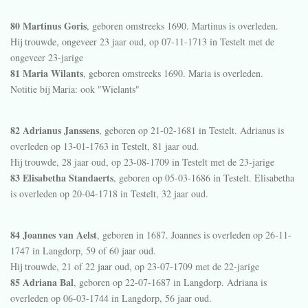
80 Martinus Goris
, geboren omstreeks 1690. Martinus is overleden.
Hij trouwde, ongeveer 23 jaar oud, op 07-11-1713 in
Testelt
met de
ongeveer 23-jarige
81 Maria Wilants
, geboren omstreeks 1690. Maria is overleden.
Notitie bij Maria:
ook "Wielants"
82 Adrianus Janssens
, geboren op 21-02-1681 in
Testelt
. Adrianus is
overleden op 13-01-1763 in
Testelt
, 81 jaar oud.
Hij trouwde, 28 jaar oud, op 23-08-1709 in
Testelt
met de 23-jarige
83 Elisabetha Standaerts
, geboren op 05-03-1686 in
Testelt
. Elisabetha
is overleden op 20-04-1718 in
Testelt
, 32 jaar oud.
84 Joannes van Aelst
, geboren in 1687. Joannes is overleden op 26-11-
1747 in
Langdorp
, 59 of 60 jaar oud.
Hij trouwde, 21 of 22 jaar oud, op 23-07-1709 met de 22-jarige
85 Adriana Bal
, geboren op 22-07-1687 in
Langdorp
. Adriana is
overleden op 06-03-1744 in
Langdorp
, 56 jaar oud.