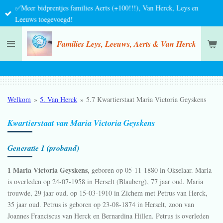
✅Meer bidprentjes families Aerts (+100!!!), Van Herck, Leys en
Ga
Leeuws toegevoegd!
direct
naar
Families Leys, Leeuws, Aerts & Van Herck
de
hoofdinhoud
Welkom
»
5. Van Herck
»
5.7 Kwartierstaat Maria Victoria Geyskens
Kwartierstaat van Maria Victoria Geyskens
Generatie 1 (proband)
1 Maria Victoria Geyskens
, geboren op 05-11-1880 in
Okselaar
. Maria
is overleden op 24-07-1958 in
Herselt (Blauberg)
, 77 jaar oud. Maria
trouwde, 29 jaar oud, op 15-03-1910 in
Zichem
met
Petrus van Herck
,
35 jaar oud. Petrus is geboren op 23-08-1874 in
Herselt
, zoon van
Joannes Franciscus van Herck en
Bernardina Hillen. Petrus is overleden