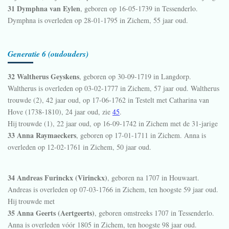
31 Dymphna van Eylen
, geboren op 16-05-1739 in
Tessenderlo
.
Dymphna is overleden op 28-01-1795 in
Zichem
, 55 jaar oud.
Generatie 6 (oudouders)
32 Waltherus Geyskens
, geboren op 30-09-1719 in
Langdorp
.
Waltherus is overleden op 03-02-1777 in
Zichem
, 57 jaar oud. Waltherus
trouwde (2), 42 jaar oud, op 17-06-1762 in
Testelt
met Catharina van
Hove (1738-1810), 24 jaar oud, zie
45
.
Hij trouwde (1), 22 jaar oud, op 16-09-1742 in
Zichem
met de 31-jarige
33 Anna Raymaeckers
, geboren op 17-01-1711 in
Zichem
. Anna is
overleden op 12-02-1761 in
Zichem
, 50 jaar oud.
34 Andreas Furinckx (Virinckx)
, geboren na 1707 in
Houwaart
.
Andreas is overleden op 07-03-1766 in
Zichem
, ten hoogste 59 jaar oud.
Hij trouwde met
35 Anna Geerts (Aertgeerts)
, geboren omstreeks 1707 in
Tessenderlo
.
Anna is overleden vóór 1805 in
Zichem
, ten hoogste 98 jaar oud.