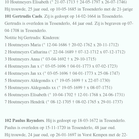
10 Houtmeyers Elisabeth (° 21-07-1713 † 24-05-1797 x 26-07-1746)
Hij trouwde, 25 jaar oud, op 10-05-1685 in
Tessenderlo
met de 21-jarige
101 Gertrudis Caels
. Zij is gedoopt op 14-02-1664 in
Tessenderlo
.
Gertrudis is overleden in
Tessenderlo
, 44 jaar oud. Zij is begraven op 07-
04-1708 in
Tessenderlo
.
Notitie bij Gertrudis:
Kinderen:
1 Houtmeyers Maria (° 12-04-1686 † 20-02-1762 x 20-11-1712)
2 Houtmeyers Catharina (° 22-04-1689 † 07-12-1712 x 07-12-1712)
3 Houtmeyers Anna (° 03-04-1692 † x 29-10-1715)
4 Houtmeyers Jan x (° 03-05-1696 † 04-01-1773 x 07-02-1723)
4 Houtmeyers Jan xx (° 03-05-1696 † 04-01-1773 x 25-08-1747)
5 Houtmeyers Aldegondis x (° 19-05-1699 † x 22-07-1730)
5 Houtmeyers Aldegondis xx (° 19-05-1699 † x 08-07-1751)
6 Houtmeyers Elisabeth (° 10-04-1702 † 12-01-1768 x 24-06-1731)
7 Houtmeyers Hendrik (° 08-12-1705 † 08-02-1765 x 29-01-1737)
102 Paulus Reynders
. Hij is gedoopt op 18-03-1672 in
Tessenderlo
.
Paulus is overleden op 15-11-1720 in
Tessenderlo
, 48 jaar oud.
Hij trouwde, 24 jaar oud, op 26-01-1697 in
Vorst Kempen
met de 22-