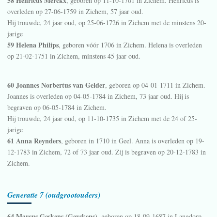
58 Henricus Merckx
, geboren op 11-10-1701 in
Zichem
. Henricus is
overleden op 27-06-1759 in
Zichem
, 57 jaar oud.
Hij trouwde, 24 jaar oud, op 25-06-1726 in
Zichem
met de minstens 20-
jarige
59 Helena Philips
, geboren vóór 1706 in
Zichem
. Helena is overleden
op 21-02-1751 in
Zichem
, minstens 45 jaar oud.
60 Joannes Norbertus van Gelder
, geboren op 04-01-1711 in
Zichem
.
Joannes is overleden op 04-05-1784 in
Zichem
, 73 jaar oud. Hij is
begraven op 06-05-1784 in
Zichem
.
Hij trouwde, 24 jaar oud, op 11-10-1735 in
Zichem
met de 24 of 25-
jarige
61 Anna Reynders
, geboren in 1710 in
Geel
. Anna is overleden op 19-
12-1783 in
Zichem
, 72 of 73 jaar oud. Zij is begraven op 20-12-1783 in
Zichem
.
Generatie 7 (oudgrootouders)
64 Marcus Geskens (Geyskens)
, geboren op 18-09-1687 in
Langdorp
.