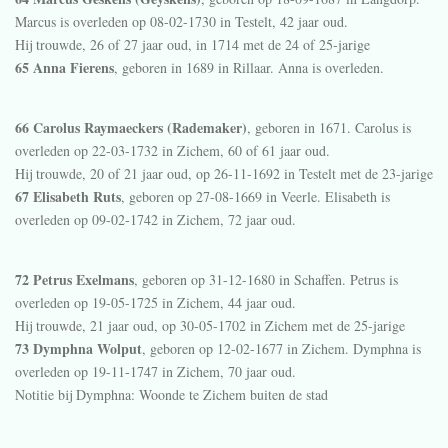
Marcus is overleden op 08-02-1730 in
Testelt
, 42 jaar oud.
Hij trouwde, 26 of 27 jaar oud, in 1714 met de 24 of 25-jarige
65 Anna Fierens
, geboren in 1689 in
Rillaar
. Anna is overleden.
66 Carolus Raymaeckers (Rademaker)
, geboren in 1671. Carolus is
overleden op 22-03-1732 in
Zichem
, 60 of 61 jaar oud.
Hij trouwde, 20 of 21 jaar oud, op 26-11-1692 in
Testelt
met de 23-jarige
67 Elisabeth Ruts
, geboren op 27-08-1669 in
Veerle
. Elisabeth is
overleden op 09-02-1742 in
Zichem
, 72 jaar oud.
72 Petrus Exelmans
, geboren op 31-12-1680 in
Schaffen
. Petrus is
overleden op 19-05-1725 in
Zichem
, 44 jaar oud.
Hij trouwde, 21 jaar oud, op 30-05-1702 in
Zichem
met de 25-jarige
73 Dymphna Wolput
, geboren op 12-02-1677 in
Zichem
. Dymphna is
overleden op 19-11-1747 in
Zichem
, 70 jaar oud.
Notitie bij Dymphna:
Woonde te Zichem buiten de stad