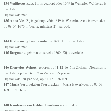
134 Waltherus Ruts
. Hij is gedoopt vóór 1649 in
Westerlo
. Waltherus is
overleden.
Hij trouwde met
135 Anna Vos
. Zij is gedoopt vóór 1649 in
Westerlo
. Anna is overleden
op 08-04-1676 in
Veerle
, minstens 27 jaar oud.
144 Exelmans
, geboren omstreeks 1660. Hij is overleden.
Hij trouwde met
145 Bergmans
, geboren omstreeks 1660. Zij is overleden.
146 Dionysius Wolput
, geboren op 11-12-1646 in
Zichem
. Dionysius is
overleden op 17-03-1702 in
Zichem
, 55 jaar oud.
Hij trouwde, 30 jaar oud, op 31-12-1676 met
147 Maria Verbraekelen (Verbraeken)
. Maria is overleden op 03-07-
1692 in
Zichem
.
148 Isambarus van Gelder
. Isambarus is overleden.
Hij trouwde met