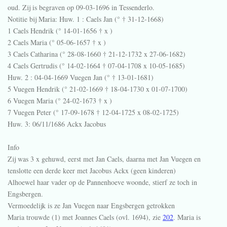
oud. Zij is begraven op 09-03-1696 in
Tessenderlo
.
Notitie bij Maria:
Huw. 1 : Caels Jan (° † 31-12-1668)
1 Caels Hendrik (° 14-01-1656 † x )
2 Caels Maria (° 05-06-1657 † x )
3 Caels Catharina (° 28-08-1660 † 21-12-1732 x 27-06-1682)
4 Caels Gertrudis (° 14-02-1664 † 07-04-1708 x 10-05-1685)
Huw. 2 : 04-04-1669 Vuegen Jan (° † 13-01-1681)
5 Vuegen Hendrik (° 21-02-1669 † 18-04-1730 x 01-07-1700)
6 Vuegen Maria (° 24-02-1673 † x )
7 Vuegen Peter (° 17-09-1678 † 12-04-1725 x 08-02-1725)
Huw. 3: 06/11/1686 Ackx Jacobus
Info
Zij was 3 x gehuwd, eerst met Jan Caels, daarna met Jan Vuegen en
tenslotte een derde keer met Jacobus Ackx (geen kinderen)
Alhoewel haar vader op de Pannenhoeve woonde, stierf ze toch in
Engsbergen.
Vermoedelijk is ze Jan Vuegen naar Engsbergen getrokken
Maria trouwde (1) met Joannes Caels (ovl. 1694), zie
202
. Maria is