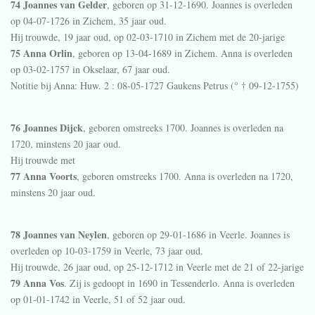
74 Joannes van Gelder
, geboren op 31-12-1690. Joannes is overleden
op 04-07-1726 in
Zichem
, 35 jaar oud.
Hij trouwde, 19 jaar oud, op 02-03-1710 in
Zichem
met de 20-jarige
75 Anna Orlin
, geboren op 13-04-1689 in
Zichem
. Anna is overleden
op 03-02-1757 in
Okselaar
, 67 jaar oud.
Notitie bij Anna:
Huw. 2 : 08-05-1727 Gaukens Petrus (° † 09-12-1755)
76 Joannes Dijck
, geboren omstreeks 1700. Joannes is overleden na
1720, minstens 20 jaar oud.
Hij trouwde met
77 Anna Voorts
, geboren omstreeks 1700. Anna is overleden na 1720,
minstens 20 jaar oud.
78 Joannes van Neylen
, geboren op 29-01-1686 in
Veerle
. Joannes is
overleden op 10-03-1759 in
Veerle
, 73 jaar oud.
Hij trouwde, 26 jaar oud, op 25-12-1712 in
Veerle
met de 21 of 22-jarige
79 Anna Vos
. Zij is gedoopt in 1690 in
Tessenderlo
. Anna is overleden
op 01-01-1742 in
Veerle
, 51 of 52 jaar oud.