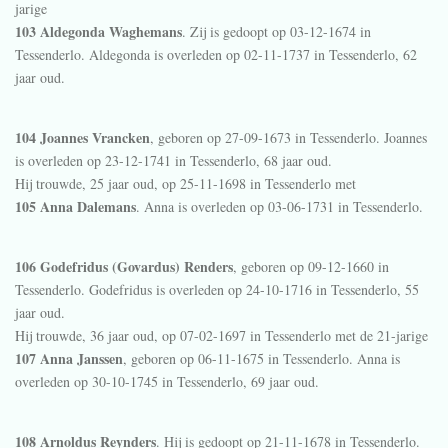
jarige
103 Aldegonda Waghemans
. Zij is gedoopt op 03-12-1674 in
Tessenderlo
. Aldegonda is overleden op 02-11-1737 in
Tessenderlo
, 62
jaar oud.
104 Joannes Vrancken
, geboren op 27-09-1673 in
Tessenderlo
. Joannes
is overleden op 23-12-1741 in
Tessenderlo
, 68 jaar oud.
Hij trouwde, 25 jaar oud, op 25-11-1698 in
Tessenderlo
met
105 Anna Dalemans
. Anna is overleden op 03-06-1731 in
Tessenderlo
.
106 Godefridus (Govardus) Renders
, geboren op 09-12-1660 in
Tessenderlo
. Godefridus is overleden op 24-10-1716 in
Tessenderlo
, 55
jaar oud.
Hij trouwde, 36 jaar oud, op 07-02-1697 in
Tessenderlo
met de 21-jarige
107 Anna Janssen
, geboren op 06-11-1675 in
Tessenderlo
. Anna is
overleden op 30-10-1745 in
Tessenderlo
, 69 jaar oud.
108 Arnoldus Reynders
. Hij is gedoopt op 21-11-1678 in
Tessenderlo
.