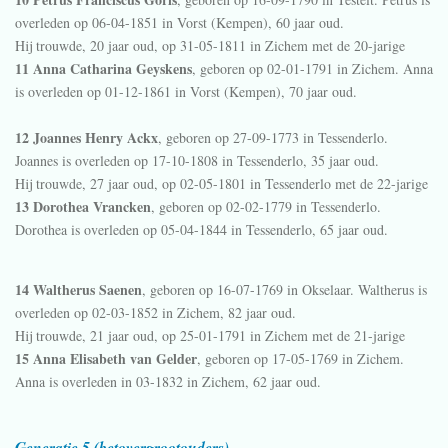
overleden op 06-04-1851 in
Vorst (Kempen)
, 60 jaar oud.
Hij trouwde, 20 jaar oud, op 31-05-1811 in
Zichem
met de 20-jarige
11 Anna Catharina Geyskens
, geboren op 02-01-1791 in
Zichem
. Anna
is overleden op 01-12-1861 in
Vorst (Kempen)
, 70 jaar oud.
12 Joannes Henry Ackx
, geboren op 27-09-1773 in
Tessenderlo
.
Joannes is overleden op 17-10-1808 in
Tessenderlo
, 35 jaar oud.
Hij trouwde, 27 jaar oud, op 02-05-1801 in
Tessenderlo
met de 22-jarige
13 Dorothea Vrancken
, geboren op 02-02-1779 in
Tessenderlo
.
Dorothea is overleden op 05-04-1844 in
Tessenderlo
, 65 jaar oud.
14 Waltherus Saenen
, geboren op 16-07-1769 in
Okselaar
. Waltherus is
overleden op 02-03-1852 in
Zichem
, 82 jaar oud.
Hij trouwde, 21 jaar oud, op 25-01-1791 in
Zichem
met de 21-jarige
15 Anna Elisabeth van Gelder
, geboren op 17-05-1769 in
Zichem
.
Anna is overleden in 03-1832 in
Zichem
, 62 jaar oud.
Generatie 5 (betovergrootouders)