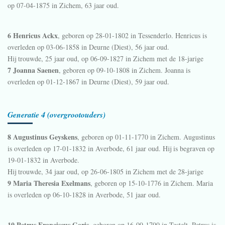
op 07-04-1875 in
Zichem
, 63 jaar oud.
6 Henricus Ackx
, geboren op 28-01-1802 in
Tessenderlo
. Henricus is
overleden op 03-06-1858 in
Deurne (Diest)
, 56 jaar oud.
Hij trouwde, 25 jaar oud, op 06-09-1827 in
Zichem
met de 18-jarige
7 Joanna Saenen
, geboren op 09-10-1808 in
Zichem
. Joanna is
overleden op 01-12-1867 in
Deurne (Diest)
, 59 jaar oud.
Generatie 4 (overgrootouders)
8 Augustinus Geyskens
, geboren op 01-11-1770 in
Zichem
. Augustinus
is overleden op 17-01-1832 in
Averbode
, 61 jaar oud. Hij is begraven op
19-01-1832 in
Averbode
.
Hij trouwde, 34 jaar oud, op 26-06-1805 in
Zichem
met de 28-jarige
9 Maria Theresia Exelmans
, geboren op 15-10-1776 in
Zichem
. Maria
is overleden op 06-10-1828 in
Averbode
, 51 jaar oud.
10 Petrus Franciscus Goris
, geboren op 16-09-1790 in
Testelt
. Petrus is