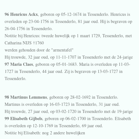
96 Henricus Ackx
, geboren op 05-12-1674 in
Tessenderlo
. Henricus is
overleden op 23-04-1756 in
Tessenderlo
, 81 jaar oud. Hij is begraven op
26-04-1756 in
Tessenderlo
.
Notitie bij Henricus:
tweede huwelijk op 1 maart 1729, Tessenderlo, met
Catharina NIJS †1760
werden gehouden door de "armentafel"
Hij trouwde, 32 jaar oud, op 11-11-1707 in
Tessenderlo
met de 24-jarige
97 Maria Claes
, geboren op 05-01-1683. Maria is overleden op 11-03-
1727 in
Tessenderlo
, 44 jaar oud. Zij is begraven op 13-03-1727 in
Tessenderlo
.
98 Martinus Lemmens
, geboren op 28-02-1692 in
Tessenderlo
.
Martinus is overleden op 16-03-1723 in
Tessenderlo
, 31 jaar oud.
Hij trouwde, 27 jaar oud, op 03-02-1720 in
Tessenderlo
met de 19-jarige
99 Elisabeth Gijbels
, geboren op 06-02-1700 in
Tessenderlo
. Elisabeth
is overleden op 12-10-1769 in
Tessenderlo
, 69 jaar oud.
Notitie bij Elisabeth:
nog 2 andere huwelijken