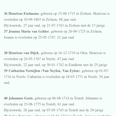
36 Henricus Exelmans
, geboren op 15-08-1715 in
Zichem
. Henricus is
overleden op 10-09-1803 in
Zichem
, 88 jaar oud.
Hij trouwde, 27 jaar oud, op 21-07-1743 in
Zichem
met de 17-jarige
37 Joanna Maria van Gelder
, geboren op 26-09-1725 in
Zichem
.
Joanna is overleden op 25-05-1747, 21 jaar oud.
38 Henricus van Dijck
, geboren op 16-12-1719 in
Olen
. Henricus is
overleden op 24-05-1767 in
Veerle
, 47 jaar oud.
Hij trouwde, 22 jaar oud, op 30-01-1742 in
Eindhout
met de 25-jarige
39 Catharina Vernijlen (Van Neylen, Van Eylen)
, geboren op 01-07-
1716 in
Veerle
. Catharina is overleden op 18-03-1771 in
Veerle
, 54 jaar
oud.
40 Johannes Goris
, geboren op 06-08-1714 in
Testelt
. Johannes is
overleden op 23-08-1775 in
Testelt
, 61 jaar oud.
Hij trouwde, 28 jaar oud, op 07-05-1743 in
Testelt
met de 29-jarige
41 Anna Janssens
, geboren op 18-04-1714 in
Testelt
. Anna is overleden