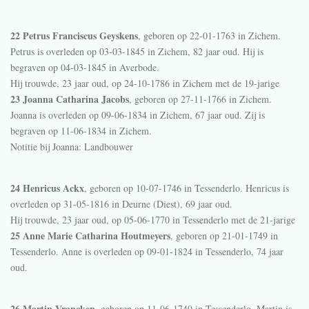
22 Petrus Franciscus Geyskens
, geboren op 22-01-1763 in
Zichem
.
Petrus is overleden op 03-03-1845 in
Zichem
, 82 jaar oud. Hij is
begraven op 04-03-1845 in
Averbode
.
Hij trouwde, 23 jaar oud, op 24-10-1786 in
Zichem
met de 19-jarige
23 Joanna Catharina Jacobs
, geboren op 27-11-1766 in
Zichem
.
Joanna is overleden op 09-06-1834 in
Zichem
, 67 jaar oud. Zij is
begraven op 11-06-1834 in
Zichem
.
Notitie bij Joanna:
Landbouwer
24 Henricus Ackx
, geboren op 10-07-1746 in
Tessenderlo
. Henricus is
overleden op 31-05-1816 in
Deurne (Diest)
, 69 jaar oud.
Hij trouwde, 23 jaar oud, op 05-06-1770 in
Tessenderlo
met de 21-jarige
25 Anne Marie Catharina Houtmeyers
, geboren op 21-01-1749 in
Tessenderlo
. Anne is overleden op 09-01-1824 in
Tessenderlo
, 74 jaar
oud.
26 Martin Vrancken
, geboren op 11-06-1740 in
Tessenderlo
. Martin is