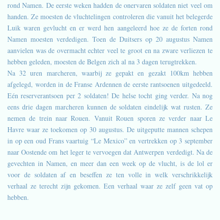
rond Namen. De eerste weken hadden de onervaren soldaten niet veel om
handen. Ze moesten de vluchtelingen controleren die vanuit het belegerde
Luik waren gevlucht en er werd hen aangeleerd hoe ze de forten rond
Namen moesten verdedigen. Toen de Duitsers op 20 augustus Namen
aanvielen was de overmacht echter veel te groot en na zware verliezen te
hebben geleden, moesten de Belgen zich al na 3 dagen terugtrekken.
Na 32 uren marcheren, waarbij ze gepakt en gezakt 100km hebben
afgelegd, worden in de Franse Ardennen de eerste rantsoenen uitgedeeld.
Eén reserverantsoen per 2 soldaten! De helse tocht ging verder. Na nog
eens drie dagen marcheren kunnen de soldaten eindelijk wat rusten. Ze
nemen de trein naar Rouen. Vanuit Rouen sporen ze verder naar Le
Havre waar ze toekomen op 30 augustus. De uitgeputte mannen schepen
in op een oud Frans vaartuig “Le Mexico” en vertrekken op 3 september
naar Oostende om het leger te vervoegen dat Antwerpen verdedigt. Na de
gevechten in Namen, en meer dan een week op de vlucht, is de lol er
voor de soldaten af en beseffen ze ten volle in welk verschrikkelijk
verhaal ze terecht zijn gekomen. Een verhaal waar ze zelf geen vat op
hebben.