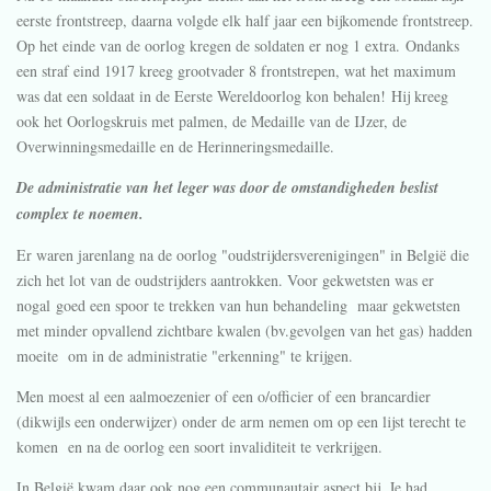
eerste frontstreep, daarna volgde elk half jaar een bijkomende frontstreep.
Op het einde van de oorlog kregen de soldaten er nog 1 extra. Ondanks
een straf eind 1917 kreeg grootvader 8 frontstrepen, wat het maximum
was dat een soldaat in de Eerste Wereldoorlog kon behalen! Hij kreeg
ook het Oorlogskruis met palmen, de Medaille van de IJzer, de
Overwinningsmedaille en de Herinneringsmedaille.
De administratie van het leger was door de omstandigheden beslist
complex te noemen.
Er waren jarenlang na de oorlog "oudstrijdersverenigingen" in België die
zich het lot van de oudstrijders aantrokken. Voor gekwetsten was er
nogal goed een spoor te trekken van hun behandeling maar gekwetsten
met minder opvallend zichtbare kwalen (bv.gevolgen van het gas) hadden
moeite om in de administratie "erkenning" te krijgen.
Men moest al een aalmoezenier of een o/officier of een brancardier
(dikwijls een onderwijzer) onder de arm nemen om op een lijst terecht te
komen en na de oorlog een soort invaliditeit te verkrijgen.
In België kwam daar ook nog een communautair aspect bij. Je had