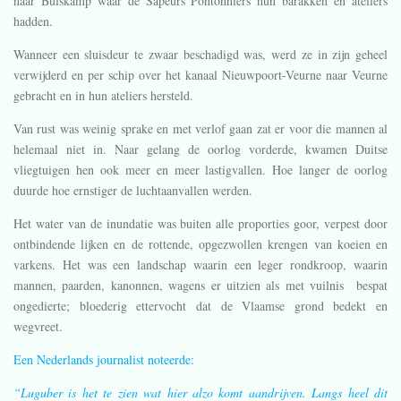
naar Bulskamp waar de Sapeurs Pontonniers hun barakken en ateliers
hadden.
Wanneer een sluisdeur te zwaar beschadigd was, werd ze in zijn geheel
verwijderd en per schip over het kanaal Nieuwpoort-Veurne naar Veurne
gebracht en in hun ateliers hersteld.
Van rust was weinig sprake en met verlof gaan zat er voor die mannen al
helemaal niet in. Naar gelang de oorlog vorderde, kwamen Duitse
vliegtuigen hen ook meer en meer lastigvallen. Hoe langer de oorlog
duurde hoe ernstiger de luchtaanvallen werden.
Het water van de inundatie was buiten alle proporties goor, verpest door
ontbindende lijken en de rottende, opgezwollen krengen van koeien en
varkens. Het was een landschap waarin een leger rondkroop, waarin
mannen, paarden, kanonnen, wagens er uitzien als met vuilnis bespat
ongedierte; bloederig ettervocht dat de Vlaamse grond bedekt en
wegvreet.
Een Nederlands journalist noteerde:
“Luguber is het te zien wat hier alzo komt aandrijven. Langs heel dit