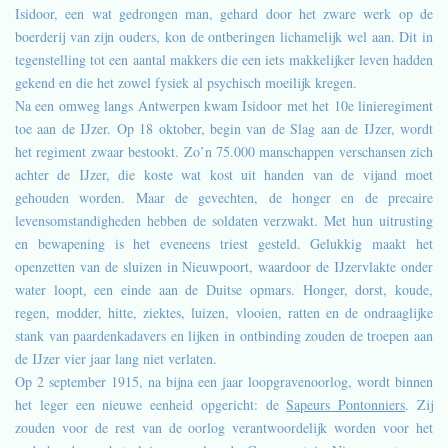
Isidoor, een wat gedrongen man, gehard door het zware werk op de
boerderij van zijn ouders, kon de ontberingen lichamelijk wel aan. Dit in
tegenstelling tot een aantal makkers die een iets makkelijker leven hadden
gekend en die het zowel fysiek al psychisch moeilijk kregen.
Na een omweg langs Antwerpen kwam Isidoor met het 10e linieregiment
toe aan de IJzer. Op 18 oktober, begin van de Slag aan de IJzer, wordt
het regiment zwaar bestookt. Zo’n 75.000 manschappen verschansen zich
achter de IJzer, die koste wat kost uit handen van de vijand moet
gehouden worden. Maar de gevechten, de honger en de precaire
levensomstandigheden hebben de soldaten verzwakt. Met hun uitrusting
en bewapening is het eveneens triest gesteld. Gelukkig maakt het
openzetten van de sluizen in Nieuwpoort, waardoor de IJzervlakte onder
water loopt, een einde aan de Duitse opmars. Honger, dorst, koude,
regen, modder, hitte, ziektes, luizen, vlooien, ratten en de ondraaglijke
stank van paardenkadavers en lijken in ontbinding zouden de troepen aan
de IJzer vier jaar lang niet verlaten.
Op 2 september 1915, na bijna een jaar loopgravenoorlog, wordt binnen
het leger een nieuwe eenheid opgericht: de
Sapeurs Pontonniers
. Zij
zouden voor de rest van de oorlog verantwoordelijk worden voor het