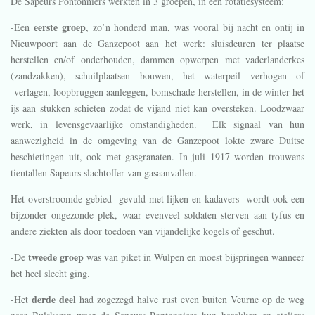
De Sapeurs Pontonniers werkten in 3 groepen, in een rotatiesysteem:
eerste groep
-Een
, zo’n honderd man, was vooral bij nacht en ontij in
Nieuwpoort aan de Ganzepoot aan het werk: sluisdeuren ter plaatse
herstellen en/of onderhouden, dammen opwerpen met vaderlanderkes
(zandzakken), schuilplaatsen bouwen, het waterpeil verhogen of
verlagen, loopbruggen aanleggen, bomschade herstellen, in de winter het
ijs aan stukken schieten zodat de vijand niet kan oversteken. Loodzwaar
werk, in levensgevaarlijke omstandigheden. Elk signaal van hun
aanwezigheid in de omgeving van de Ganzepoot lokte zware Duitse
beschietingen uit, ook met gasgranaten. In juli 1917 worden trouwens
tientallen Sapeurs slachtoffer van gasaanvallen.
Het overstroomde gebied -gevuld met lijken en kadavers- wordt ook een
bijzonder ongezonde plek, waar evenveel soldaten sterven aan tyfus en
andere ziekten als door toedoen van vijandelijke kogels of geschut.
tweede
groep
-De
was van piket in Wulpen en moest bijspringen wanneer
het heel slecht ging.
derde
deel
-Het
had zogezegd halve rust even buiten Veurne op de weg