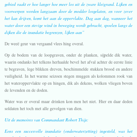
gebied raakt er hoe langer hoe meer los uit de zware kleigrand. Lijken en
voorwerpen worden langzaam door de modder losgelaten, en voor zover
het kan drijven, komt het aan de oppervlakte. Dag aan dag, wanneer het
water door een stevige wind in beweging wordt gebracht, spoelen langs de
dijken die de inundatie begrenzen, lijken aan”
De weeë geur van vergaand vlees hing overal.
Op de bodem van de loopgraven, onder de planken, sijpelde dik water,
waarin ondanks het telkens herhaalde bevel het afval achter de eerste linie
te begraven, lege blikken dreven, beschimmelde stukken brood en andere
vuiligheid. In het warme seizoen stegen muggen als kolommen rook van
het wateroppervlakte op en hingen, dik als dekens, wolken vliegen boven
de levenden en de doden.
Water was er overal maar drinken kon men het niet. Hier en daar deden
soldaten het toch met alle gevolgen van dien.
Uit de memoires van Commandant Robert Thijs:
Eens een succesvolle inundatie (onderwaterzetting) ingesteld, was het