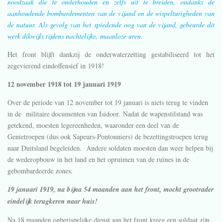
noodzaak die te onderhouden en zelfs uit te breiden, ondanks de
aanhoudende bombardementen van de vijand en de wispelturigheden van
de natuur. Als gevolg van het spiedende oog van de vijand, gebeurde dit
werk dikwijls tijdens nachtelijke, maanloze uren.
Het front blijft dankzij de onderwaterzetting gestabiliseerd tot het
zegevierend eindoffensief in 1918!
12 november 1918 tot 19 januari 1919
Over de periode van 12 november tot 19 januari is niets terug te vinden
in de militaire documenten van Isidoor. Nadat de wapenstilstand was
getekend, moesten legereenheden, waaronder een deel van de
Genietroepen (dus ook Sapeurs-Pontonniers) de bezettingstroepen terug
naar Duitsland begeleiden. Andere soldaten moesten dan weer helpen bij
de wederopbouw in het land en het opruimen van de ruïnes in de
gebombardeerde zones.
19 januari 1919, na bijna 54 maanden aan het front, mocht grootvader
eindelijk terugkeren naar huis!
Na 18 maanden onberispelijke dienst aan het front kreeg een soldaat zijn