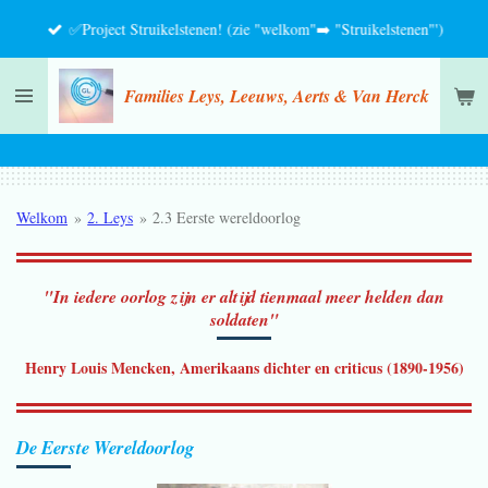
Ga
✅Project Struikelstenen! (zie "welkom"➡️ "Struikelstenen"')
direct
naar
Families Leys, Leeuws, Aerts & Van Herck
de
hoofdinhoud
Welkom
»
2. Leys
»
2.3 Eerste wereldoorlog
"In iedere oorlog zijn er altijd tienmaal meer helden dan
soldaten"
Henry Louis Mencken, Amerikaans dichter en criticus (1890-1956)
De Eerste Wereldoorlog