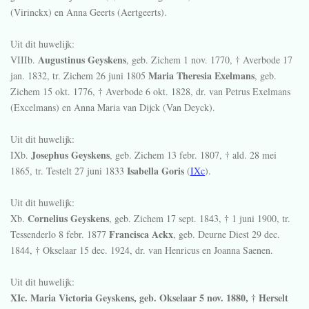
(Virinckx) en Anna Geerts (Aertgeerts).
Uit dit huwelijk:
Augustinus Geyskens
VIIIb.
, geb. Zichem
1 nov. 1770
, † Averbode
17
Maria Theresia Exelmans
jan. 1832
, tr. Zichem
26 juni 1805
, geb.
Zichem
15 okt. 1776
, † Averbode
6 okt. 1828
, dr. van Petrus Exelmans
(Excelmans) en Anna Maria van Dijck (Van Deyck).
Uit dit huwelijk:
Josephus Geyskens
IXb.
, geb. Zichem
13 febr. 1807
, † ald.
28 mei
Isabella Goris
1865
, tr. Testelt
27 juni 1833
(
IXc
).
Uit dit huwelijk:
Cornelius Geyskens
Xb.
, geb. Zichem
17 sept. 1843
, †
1 juni 1900
, tr.
Francisca Ackx
Tessenderlo
8 febr. 1877
, geb. Deurne Diest
29 dec.
1844
, † Okselaar
15 dec. 1924
, dr. van Henricus en Joanna Saenen.
Uit dit huwelijk:
XIc. Maria Victoria Geyskens, geb. Okselaar 5 nov. 1880, † Herselt