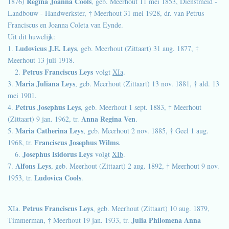
Regina Joanna Cools
1876)
, geb. Meerhout 11 mei 1853, Dienstmeid -
Landbouw - Handwerkster, † Meerhout 31 mei 1928, dr. van Petrus
Franciscus en Joanna Coleta van Eynde.
Uit dit huwelijk:
Ludovicus J.E. Leys
1.
, geb. Meerhout (Zittaart) 31 aug. 1877, †
Meerhout 13 juli 1918.
Petrus Franciscus Leys
2.
volgt
XIa
.
Maria Juliana Leys
3.
, geb. Meerhout (Zittaart) 13 nov. 1881, † ald. 13
mei 1901.
Petrus Josephus Leys
4.
, geb. Meerhout 1 sept. 1883, † Meerhout
Anna Regina Ven
(Zittaart) 9 jan. 1962, tr.
.
Maria Catherina Leys
5.
, geb. Meerhout 2 nov. 1885, † Geel 1 aug.
Franciscus Josephus Wilms
1968, tr.
.
Josephus Isidorus Leys
6.
volgt
XIb
.
Alfons Leys
7.
, geb. Meerhout (Zittaart) 2 aug. 1892, † Meerhout 9 nov.
Ludovica Cools
1953, tr.
.
Petrus Franciscus Leys
XIa.
, geb. Meerhout (Zittaart) 10 aug. 1879,
Julia Philomena Anna
Timmerman, † Meerhout 19 jan. 1933, tr.