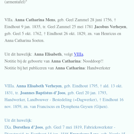
(armentafel)"
Anna Catharina Mens
VIIa.
, geb. Geel Zammel
28 juni 1756
, †
Jacobus Verheyen
Eindhout
9 jan. 1835
, tr. Geel Zammel
25 mei 1781
,
geb. Geel
5 okt. 1762
, † Eindhout
26 okt. 1829
, zn. van Henricus en
Anna Catharina Soeten.
Anna Elisabeth
Uit dit huwelijk:
, volgt
VIIIa
.
Anna Catharina
Notitie bij de geboorte van
: Nooddoop!!
Anna Catharina
Notitie bij het publiceren van
: Handwerkster
Anna Elisabeth Verheyen
VIIIa.
, geb. Eindhout 1795, † ald. 13 okt.
Joannes Baptistus d’Joos
1831, tr.
, geb. Geel 20 jan. 1793,
Handwerker, Landbouwer - Bestedeling (=Dagwerker), † Eindhout 16
nov. 1859, zn. van Franciscus en Dymphena Geysen (Gijsen).
Uit dit huwelijk:
Dorothea d’Joos
IXa.
, geb. Geel 7 mei 1819, Fabriekswerkster -
Franciscus Leys
Dienstmeid, tr. Eynthout 14 jan. 1846
, geb. Veerle 15