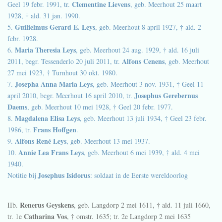
Clementine Lievens
Geel 19 febr. 1991, tr.
, geb. Meerhout 25 maart
1928, † ald. 31 jan. 1990.
Guilielmus Gerard E. Leys
5.
, geb. Meerhout 8 april 1927, † ald. 2
febr. 1928.
Maria Theresia Leys
6.
, geb. Meerhout 24 aug. 1929, † ald. 16 juli
Alfons Cenens
2011, begr. Tessenderlo 20 juli 2011, tr.
, geb. Meerhout
27 mei 1923, † Turnhout 30 okt. 1980.
Josepha Anna Maria Leys
7.
, geb. Meerhout 3 nov. 1931, † Geel 11
Josephus Gerebernus
april 2010, begr. Meerhout 16 april 2010, tr.
Daems
, geb. Meerhout 10 mei 1928, † Geel 20 febr. 1977.
Magdalena Elisa Leys
8.
, geb. Meerhout 13 juli 1934, † Geel 23 febr.
Frans Hoffgen
1986, tr.
.
Alfons René Leys
9.
, geb. Meerhout 13 mei 1937.
Annie Lea Frans Leys
10.
, geb. Meerhout 6 mei 1939, † ald. 4 mei
1940.
Josephus Isidorus
Notitie bij
: soldaat in de Eerste wereldoorlog
Renerus Geyskens
IIb.
, geb. Langdorp
2 mei 1611
, † ald.
11 juli 1660
,
Catharina Vos
tr. 1e
, †
omstr. 1635
; tr. 2e Langdorp
2 mei 1635