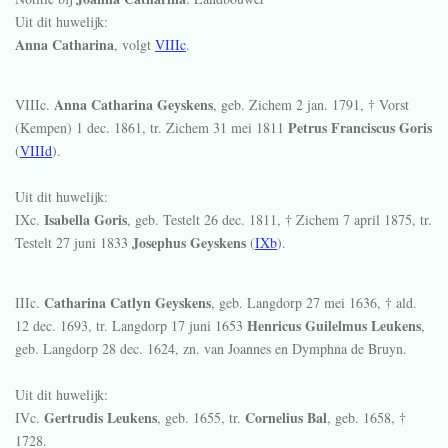
Uit dit huwelijk:
Anna Catharina
, volgt
VIIIc
.
Anna Catharina Geyskens
VIIIc.
, geb. Zichem
2 jan. 1791
, † Vorst
Petrus Franciscus Goris
(Kempen)
1 dec. 1861
, tr. Zichem
31 mei 1811
(
VIIId
).
Uit dit huwelijk:
Isabella Goris
IXc.
, geb. Testelt
26 dec. 1811
, † Zichem
7 april 1875
, tr.
Josephus Geyskens
Testelt
27 juni 1833
(
IXb
).
Catharina Catlyn Geyskens
IIIc.
, geb. Langdorp
27 mei 1636
, † ald.
Henricus Guilelmus Leukens
12 dec. 1693
, tr. Langdorp
17 juni 1653
,
geb. Langdorp
28 dec. 1624
, zn. van Joannes en Dymphna de Bruyn.
Uit dit huwelijk:
Gertrudis Leukens
Cornelius Bal
IVc.
, geb.
1655
, tr.
, geb.
1658
, †
1728
.