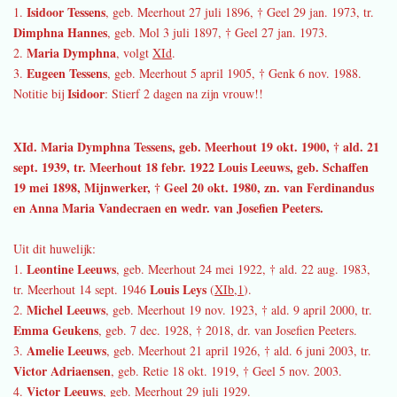
Isidoor Tessens
1.
, geb. Meerhout 27 juli 1896, † Geel 29 jan. 1973, tr.
Dimphna Hannes
, geb. Mol 3 juli 1897, † Geel 27 jan. 1973.
Maria Dymphna
2.
, volgt
XId
.
Eugeen Tessens
3.
, geb. Meerhout 5 april 1905, † Genk 6 nov. 1988.
Isidoor
Notitie bij
: Stierf 2 dagen na zijn vrouw!!
XId. Maria Dymphna Tessens, geb. Meerhout 19 okt. 1900, † ald. 21
sept. 1939, tr. Meerhout 18 febr. 1922
Louis Leeuws, geb. Schaffen
19 mei 1898, Mijnwerker, † Geel 20 okt. 1980, zn. van Ferdinandus
en Anna Maria Vandecraen en wedr. van Josefien Peeters.
Uit dit huwelijk:
Leontine Leeuws
1.
, geb. Meerhout 24 mei 1922, † ald. 22 aug. 1983,
Louis Leys
tr. Meerhout 14 sept. 1946
(
XIb,1
).
Michel Leeuws
2.
, geb. Meerhout 19 nov. 1923, † ald. 9 april 2000, tr.
Emma Geukens
, geb. 7 dec. 1928, † 2018, dr. van Josefien Peeters.
Amelie Leeuws
3.
, geb. Meerhout 21 april 1926, † ald. 6 juni 2003, tr.
Victor Adriaensen
, geb. Retie 18 okt. 1919, † Geel 5 nov. 2003.
Victor Leeuws
4.
, geb. Meerhout 29 juli 1929.