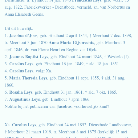
aug. 1822, Fabriekswerker - Dienstbode, vermeld, zn. van Norbertus en
Anna Elisabeth Geens.
Uit dit huwelijk:
Jacobus d’Joos
1.
, geb. Eindhout 2 april 1844, † Meerhout 7 dec. 1898,
Anna Maria Gijsbrechts
tr. Meerhout 3 juni 1870
, geb. Meerhout 3
april 1846, dr. van Pierre Henri en Regine van Dijck.
Joannes Baptist Leys
2.
, geb. Eindhout 24 maart 1846, † Westerlo (?).
Carolus Leys
3.
, geb. Eindhout 16 jan. 1849, † ald. 18 jan. 1851.
Carolus Leys
4.
, volgt
Xa
.
Maria Theresia Leys
5.
, geb. Eindhout 11 sept. 1855, † ald. 31 aug.
1860.
Rosalia Leys
6.
, geb. Eindhout 31 jan. 1861, † ald. 7 okt. 1865.
Augustinus Leys
7.
, geb. Eindhout 7 april 1866.
Jacobus
Notitie bij het publiceren van
: voorhuwelijks kind?
Carolus Leys
Xa.
, geb. Eindhout 24 mei 1852, Dienstbode Landbouwer,
† Meerhout 21 maart 1919, tr. Meerhout 8 mei 1875 (kerkelijk 15 mei