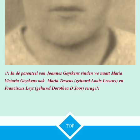
!!! In de parenteel van Joannes Geyskens vinden we naast Maria
Victoria Geyskens ook Maria Tessens (gehuwd Louis Leeuws) en
Franciscus Leys (gehuwd Dorothea D'Joos) terug!!!
TOP