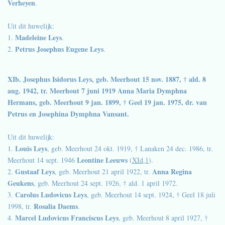
Verheyen
.
Uit dit huwelijk:
Madeleine Leys
1.
.
Petrus Josephus Eugene Leys
2.
.
XIb. Josephus Isidorus Leys, geb. Meerhout 15 nov. 1887, † ald. 8
aug. 1942, tr. Meerhout 7 juni 1919
Anna Maria Dymphna
Hermans, geb. Meerhout 9 jan. 1899, † Geel 19 jan. 1975, dr. van
Petrus en Josephina Dymphna Vansant.
Uit dit huwelijk:
Louis Leys
1.
, geb. Meerhout 24 okt. 1919, † Lanaken 24 dec. 1986, tr.
Leontine Leeuws
Meerhout 14 sept. 1946
(
XId,1
).
Gustaaf Leys
Anna Regina
2.
, geb. Meerhout 21 april 1922, tr.
Geukens
, geb. Meerhout 24 sept. 1926, † ald. 1 april 1972.
Carolus Ludovicus Leys
3.
, geb. Meerhout 14 sept. 1924, † Geel 18 juli
Rosalia Daems
1998, tr.
.
Marcel Ludovicus Franciscus Leys
4.
, geb. Meerhout 8 april 1927, †