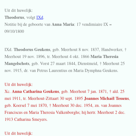
Uit dit huwelijk:
Theodorus
, volgt
IXd
.
Anna Maria
Notitie bij de geboorte van
: 17 vendimiaire IX =
09/10/1800
Theodorus Geukens
IXd.
, geb. Meerhout
8 nov. 1837
, Handwerker, †
Maria Theresia
Meerhout
19 nov. 1896
, tr. Meerhout
4 okt. 1866
Mangelschots
, geb. Vorst
27 maart 1844
, Dienstmeid, † Meerhout
25
nov. 1915
, dr. van Petrus Laurentius en Maria Dymphna Geukens.
Uit dit huwelijk:
Anna Catharina Geukens
Xc.
, geb. Meerhout 7 jan. 1871, † ald. 25
Joannes Michaël Tessens
mei 1911, tr. Meerhout-Zittaart 30 sept. 1895
,
geb. Koersel 7 mei 1870, † Meerhout 30 dec. 1954, zn. van Joannes
Franciscus en Maria Theresia Valkenborghs; hij hertr. Meerhout 2 dec.
1913 Catharina Smeyers.
Uit dit huwelijk: