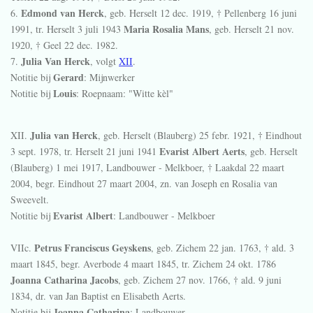
Edmond van Herck
6.
, geb. Herselt
12 dec. 1919
, † Pellenberg
16 juni
Maria Rosalia Mans
1991
, tr. Herselt
3 juli 1943
, geb. Herselt
21 nov.
1920
, † Geel
22 dec. 1982
.
Julia Van Herck
7.
, volgt
XII
.
Gerard
Notitie bij
: Mijnwerker
Louis
Notitie bij
: Roepnaam: "Witte kèl"
Julia van Herck
XII.
, geb. Herselt (Blauberg)
25 febr. 1921
, † Eindhout
Evarist Albert Aerts
3 sept. 1978
, tr. Herselt
21 juni 1941
, geb. Herselt
(Blauberg)
1 mei 1917
, Landbouwer - Melkboer, † Laakdal
22 maart
2004
, begr. Eindhout
27 maart 2004
, zn. van Joseph en Rosalia van
Sweevelt.
Evarist Albert
Notitie bij
: Landbouwer - Melkboer
Petrus Franciscus Geyskens
VIIc.
, geb. Zichem
22 jan. 1763
, † ald.
3
maart 1845
, begr. Averbode
4 maart 1845
, tr. Zichem
24 okt. 1786
Joanna Catharina Jacobs
, geb. Zichem
27 nov. 1766
, † ald.
9 juni
1834
, dr. van Jan Baptist en Elisabeth Aerts.
Joanna Catharina
Notitie bij
: Landbouwer