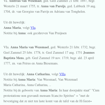
Andreas van Wesemael
Va.
, ged. Geel Zammel
21 febr. 1697
, begr.
Anna van Pareijs
Westerlo
21 maart 1755
, tr.
, ged. Lubbeek
19 aug.
1704
, dr. van Georgius van Parrijs en Adriana van Tonghelen.
Uit dit huwelijk:
Anna Maria
, volgt
VIa
.
Anna
Notitie bij
: ook gecshreven Van Pruijssen
Anna Maria van Wezemael
VIa.
, ged. Westerlo
21 febr. 1732
, begr.
Joannes
Geel Zammel
25 febr. 1778
, tr. Geel Zammel
17 aug. 1751
Baptista Mens
, geb. Geel Zammel
19 nov. 1719
, begr. ald.
23 april
1777
, zn. van Petrus en Anna Biesemans.
Anna Catharina
Uit dit huwelijk:
, volgt
VIIa
.
Anna Maria
Notitie bij
: Van Weesmael, Van Wezemael
Maria Catharina, Anna Catharina, ..
Anna Maria
Notitie bij de geboorte van
: In haar doorpakte staat" "Cum
protestatione non gravandi mensam S(anc)to Spiritus" = "met de
bevestiging dat ze niet ten laste komt van de tafel van de H.Geest=