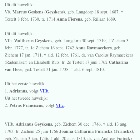
Uit dit huwelijk:
Marcus Geskens (Geyskens)
Vb.
, geb. Langdorp
18 sept. 1687
, †
Anna Fierens
Testelt
8 febr. 1730
, tr.
1714
, geb. Rillaar
1689
.
Uit dit huwelijk:
Waltherus Geyskens
VIb.
, geb. Langdorp
30 sept. 1719
, † Zichem
3
Anna Raymaeckers
febr. 1777
, tr. 1e Zichem
16 sept. 1742
, geb.
Zichem
17 jan. 1711
, † ald.
12 febr. 1761
, dr. van Carolus Raymaeckers
Catharina
(Rademaker) en Elisabeth Ruts; tr. 2e Testelt
17 juni 1762
van Hove
, ged. Testelt
31 jan. 1738
, † ald.
6 sept. 1810
.
Uit het eerste huwelijk:
Adrianus
1.
, volgt
VIIb
.
Uit het tweede huwelijk:
Petrus Franciscus
2.
, volgt
VIIc
.
Adrianus Geyskens
VIIb.
, geb. Zichem
30 dec. 1746
, † ald.
13 aug.
Joanna Catharina Furinckx (Firinckx)
1793
, tr. Zichem
25 juni 1766
,
geb. Zichem
3 jan. 1746
, † ald.
20 aug. 1813
, dr. van Andreas Furinckx