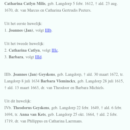
Catharina Catlyn Milis
, geb. Langdorp
5 febr. 1612
, † ald.
23 aug.
1670
, dr. van Marcus en Catharina Gertrudis Peeters.
Uit het eerste huwelijk:
Joannes (Jan)
1.
, volgt
IIIb
.
Uit het tweede huwelijk:
Catharina Catlyn
2.
, volgt
IIIc
.
Barbara
3.
, volgt
IIId
.
Joannes (Jan) Geyskens
IIIb.
, geb. Langdorp, † ald.
30 maart 1672
, tr.
Barbara Vleminckx
Langdorp
8 juli 1634
, geb. Langdorp
28 juli 1615
,
† ald.
13 maart 1663
, dr. van Theodoor en Barbara Michiels.
Uit dit huwelijk:
Theodorus Geyskens
IVb.
, geb. Langdorp
22 febr. 1649
, † ald.
6 febr.
Anna van Kets
1694
, tr.
, geb. Langdorp
25 okt. 1664
, † ald.
2 febr.
1719
, dr. van Phllippus en Catharina Laermans.