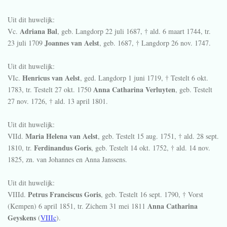
Uit dit huwelijk:
Adriana Bal
Vc.
, geb. Langdorp
22 juli 1687
, † ald.
6 maart 1744
, tr.
Joannes van Aelst
23 juli 1709
, geb.
1687
, † Langdorp
26 nov. 1747
.
Uit dit huwelijk:
Henricus van Aelst
VIc.
, ged. Langdorp
1 juni 1719
, † Testelt
6 okt.
Anna Catharina Verluyten
1783
, tr. Testelt
27 okt. 1750
, geb. Testelt
27 nov. 1726
, † ald.
13 april 1801
.
Uit dit huwelijk:
Maria Helena van Aelst
VIId.
, geb. Testelt
15 aug. 1751
, † ald.
28 sept.
Ferdinandus Goris
1810
, tr.
, geb. Testelt
14 okt. 1752
, † ald.
14 nov.
1825
, zn. van Johannes en Anna Janssens.
Uit dit huwelijk:
Petrus Franciscus Goris
VIIId.
, geb. Testelt
16 sept. 1790
, † Vorst
Anna Catharina
(Kempen)
6 april 1851
, tr. Zichem
31 mei 1811
Geyskens
(
VIIIc
).