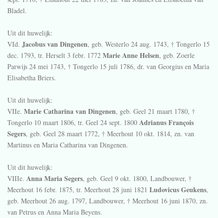
Bladel.
Uit dit huwelijk:
Jacobus van Dingenen
VId.
, geb. Westerlo
24 aug. 1743
, † Tongerlo
15
Marie Anne Helsen
dec. 1793
, tr. Herselt
3 febr. 1772
, geb. Zoerle
Parwijs
24 mei 1743
, † Tongerlo
15 juli 1786
, dr. van Georgius en Maria
Elisabetha Briers.
Uit dit huwelijk:
Marie Catharina van Dingenen
VIIe.
, geb. Geel
21 maart 1780
, †
Adrianus François
Tongerlo
10 maart 1806
, tr. Geel
24 sept. 1800
Segers
, geb. Geel
28 maart 1772
, † Meerhout
10 okt. 1814
, zn. van
Martinus en Maria Catharina van Dingenen.
Uit dit huwelijk:
Anna Maria Segers
VIIIe.
, geb. Geel
9 okt. 1800
, Landbouwer, †
Ludovicus Geukens
Meerhout
16 febr. 1875
, tr. Meerhout
28 juni 1821
,
geb. Meerhout
26 aug. 1797
, Landbouwer, † Meerhout
16 juni 1870
, zn.
van Petrus en Anna Maria Beyens.