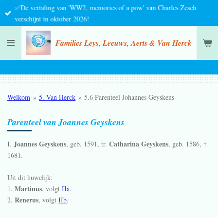
✅De vertaling van 'WW2, memories of a pow' van Charles Zesch
Ga
verschijnt in oktober 2026!
direct
naar
Families Leys, Leeuws, Aerts & Van Herck
de
hoofdinhoud
Welkom
»
5. Van Herck
»
5.6 Parenteel Johannes Geyskens
Parenteel van Joannes Geyskens
Joannes Geyskens
Catharina Geyskens
I.
, geb.
1591
, tr.
, geb.
1586
, †
1681
.
Uit dit huwelijk:
Martinus
1.
, volgt
IIa
.
Renerus
2.
, volgt
IIb
.