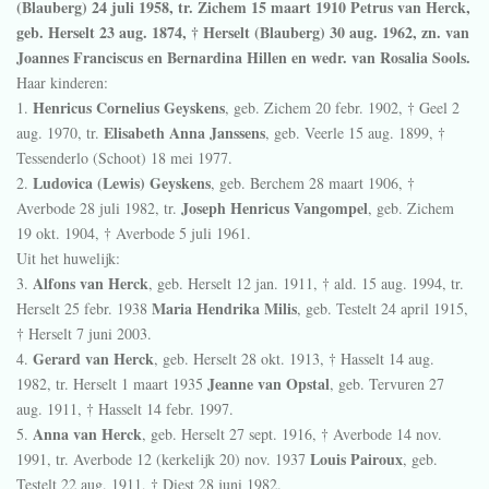
(Blauberg) 24 juli 1958, tr. Zichem 15 maart 1910
Petrus van Herck,
geb. Herselt 23 aug. 1874, † Herselt (Blauberg) 30 aug. 1962, zn. van
Joannes Franciscus en Bernardina Hillen en wedr. van Rosalia Sools.
Haar kinderen:
Henricus Cornelius Geyskens
1.
, geb. Zichem
20 febr. 1902
, † Geel
2
Elisabeth Anna Janssens
aug. 1970
, tr.
, geb. Veerle
15 aug. 1899
, †
Tessenderlo (Schoot)
18 mei 1977
.
Ludovica (Lewis) Geyskens
2.
, geb. Berchem
28 maart 1906
, †
Joseph Henricus Vangompel
Averbode
28 juli 1982
, tr.
, geb. Zichem
19 okt. 1904
, † Averbode
5 juli 1961
.
Uit het huwelijk:
Alfons van Herck
3.
, geb. Herselt
12 jan. 1911
, † ald.
15 aug. 1994
, tr.
Maria Hendrika Milis
Herselt
25 febr. 1938
, geb. Testelt
24 april 1915
,
† Herselt
7 juni 2003
.
Gerard van Herck
4.
, geb. Herselt
28 okt. 1913
, † Hasselt
14 aug.
Jeanne van Opstal
1982
, tr. Herselt
1 maart 1935
, geb. Tervuren
27
aug. 1911
, † Hasselt
14 febr. 1997
.
Anna van Herck
5.
, geb. Herselt
27 sept. 1916
, † Averbode
14 nov.
Louis Pairoux
1991
, tr. Averbode 12 (kerkelijk 20) nov. 1937
, geb.
Testelt
22 aug. 1911
, † Diest
28 juni 1982
.