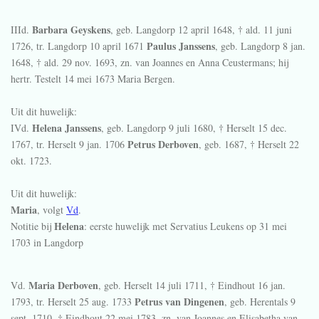
Barbara Geyskens
IIId.
, geb. Langdorp
12 april 1648
, † ald.
11 juni
Paulus Janssens
1726
, tr. Langdorp
10 april 1671
, geb. Langdorp
8 jan.
1648
, † ald.
29 nov. 1693
, zn. van Joannes en Anna Ceustermans; hij
hertr. Testelt
14 mei 1673
Maria Bergen.
Uit dit huwelijk:
Helena Janssens
IVd.
, geb. Langdorp
9 juli 1680
, † Herselt
15 dec.
Petrus Derboven
1767
, tr. Herselt
9 jan. 1706
, geb.
1687
, † Herselt
22
okt. 1723
.
Uit dit huwelijk:
Maria
, volgt
Vd
.
Helena
Notitie bij
: eerste huwelijk met Servatius Leukens op 31 mei
1703 in Langdorp
Maria Derboven
Vd.
, geb. Herselt
14 juli 1711
, † Eindhout
16 jan.
Petrus van Dingenen
1793
, tr. Herselt
25 aug. 1733
, geb. Herentals
9
sept. 1710
, † Eindhout
22 mei 1783
, zn. van Joannes en Elisabetha van