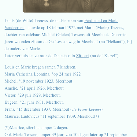
​Louis (de Witte) Leeuws, de oudste zoon van
Ferdinand en Maria
Vandecraen
, huwde op 18 februari 1922 met Maria (Marie) Tessens,
dochter van cafébaas Michiel (Gielen) Tessens uit Meerhout. De eerste
jaren woonden zij aan de Geelsesteenweg in Meerhout (nu “Heikant”), bij
de ouders van Marie.
Later verhuisden ze naar de Dennebos in
Zittaart
(nu de “Kiezel”).
Louis en Marie kregen samen 7 kinderen..
Maria Catherina Leontina, °op 24 mei 1922
Michel, °19 november 1923, Meerhout
Amelie, °21 april 1926, Meerhout
Victor, °29 juli 1929, Meerhout.
Eugeen, °21 juni 1931, Meerhout.
Frans, °15 december 1937, Meerhout (
zie Frans Leeuws
)
Maurice, Ludovicus °11 september 1939, Meerhout(*)
(*)Maurice, stierf na amper 2 dagen.
Ook Maria Tessens, amper 39 jaar, zou 10 dagen later op 21 september