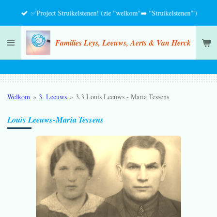
Ga
✅Project Struikelstenen! (zie "welkom"➡️ "Struikelstenen"')
direct
naar
Families Leys, Leeuws, Aerts & Van Herck
de
hoofdinhoud
Welkom
»
3. Leeuws
»
3.3 Louis Leeuws - Maria Tessens
Louis Leeuws-Maria Tessens