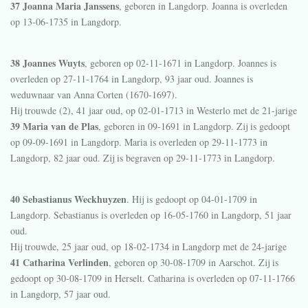
37 Joanna Maria Janssens
, geboren in
Langdorp
. Joanna is overleden
op 13-06-1735 in
Langdorp
.
38 Joannes Wuyts
, geboren op 02-11-1671 in
Langdorp
. Joannes is
overleden op 27-11-1764 in
Langdorp
, 93 jaar oud. Joannes is
weduwnaar van
Anna Corten (1670-1697).
Hij trouwde (2), 41 jaar oud, op 02-01-1713 in
Westerlo
met de 21-jarige
39 Maria van de Plas
, geboren in 09-1691 in
Langdorp
. Zij is gedoopt
op 09-09-1691 in
Langdorp
. Maria is overleden op 29-11-1773 in
Langdorp
, 82 jaar oud. Zij is begraven op 29-11-1773 in
Langdorp
.
40 Sebastianus Weckhuyzen
. Hij is gedoopt op 04-01-1709 in
Langdorp
. Sebastianus is overleden op 16-05-1760 in
Langdorp
, 51 jaar
oud.
Hij trouwde, 25 jaar oud, op 18-02-1734 in
Langdorp
met de 24-jarige
41 Catharina Verlinden
, geboren op 30-08-1709 in
Aarschot
. Zij is
gedoopt op 30-08-1709 in
Herselt
. Catharina is overleden op 07-11-1766
in
Langdorp
, 57 jaar oud.