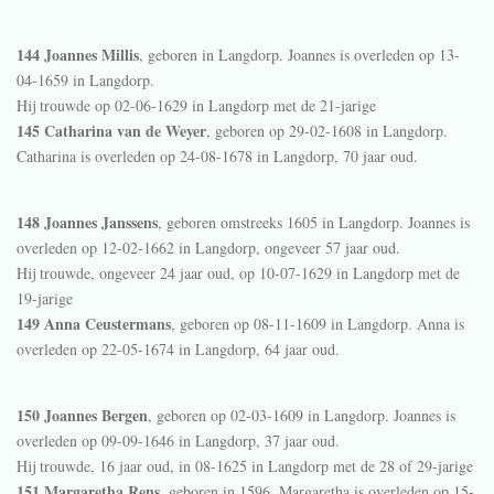
144 Joannes Millis
, geboren in
Langdorp
. Joannes is overleden op 13-
04-1659 in
Langdorp
.
Hij trouwde op 02-06-1629 in
Langdorp
met de 21-jarige
145 Catharina van de Weyer
, geboren op 29-02-1608 in
Langdorp
.
Catharina is overleden op 24-08-1678 in
Langdorp
, 70 jaar oud.
148 Joannes Janssens
, geboren omstreeks 1605 in
Langdorp
. Joannes is
overleden op 12-02-1662 in
Langdorp
, ongeveer 57 jaar oud.
Hij trouwde, ongeveer 24 jaar oud, op 10-07-1629 in
Langdorp
met de
19-jarige
149 Anna Ceustermans
, geboren op 08-11-1609 in
Langdorp
. Anna is
overleden op 22-05-1674 in
Langdorp
, 64 jaar oud.
150 Joannes Bergen
, geboren op 02-03-1609 in
Langdorp
. Joannes is
overleden op 09-09-1646 in
Langdorp
, 37 jaar oud.
Hij trouwde, 16 jaar oud, in 08-1625 in
Langdorp
met de 28 of 29-jarige
151 Margaretha Rens
, geboren in 1596. Margaretha is overleden op 15-