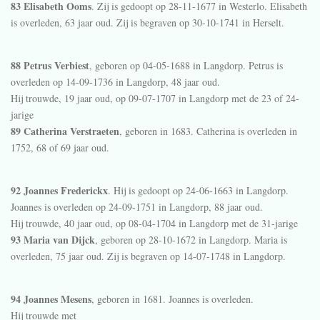
83 Elisabeth Ooms
. Zij is gedoopt op 28-11-1677 in
Westerlo
. Elisabeth
is overleden, 63 jaar oud. Zij is begraven op 30-10-1741 in
Herselt
.
88 Petrus Verbiest
, geboren op 04-05-1688 in
Langdorp
. Petrus is
overleden op 14-09-1736 in
Langdorp
, 48 jaar oud.
Hij trouwde, 19 jaar oud, op 09-07-1707 in
Langdorp
met de 23 of 24-
jarige
89 Catherina Verstraeten
, geboren in 1683. Catherina is overleden in
1752, 68 of 69 jaar oud.
92 Joannes Frederickx
. Hij is gedoopt op 24-06-1663 in
Langdorp
.
Joannes is overleden op 24-09-1751 in
Langdorp
, 88 jaar oud.
Hij trouwde, 40 jaar oud, op 08-04-1704 in
Langdorp
met de 31-jarige
93 Maria van Dijck
, geboren op 28-10-1672 in
Langdorp
. Maria is
overleden, 75 jaar oud. Zij is begraven op 14-07-1748 in
Langdorp
.
94 Joannes Mesens
, geboren in 1681. Joannes is overleden.
Hij trouwde met