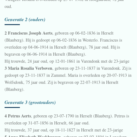
oud.
Generatie 2 (ouders)
2 Franciscus Joseph Aerts
, geboren op 06-02-1836 in
Herselt
(Blauberg)
. Hij is gedoopt op 06-02-1836 in
Westerlo
. Franciscus is
overleden op 04-06-1914 in
Herselt (Blauberg)
, 78 jaar oud. Hij is
begraven op 06-06-1914 in
Herselt (Blauberg)
.
Hij trouwde, 24 jaar oud, op 12-01-1861 in
Varendonk
met de 23-jarige
3 Maria Rosalia Verboven
, geboren op 23-11-1837 in
Varendonk
. Zij is
gedoopt op 23-11-1837 in
Zammel
. Maria is overleden op 20-07-1913 in
Wolfsdonk
, 75 jaar oud. Zij is begraven op 22-07-1913 in
Herselt
(Blauberg)
.
Generatie 3 (grootouders)
4 Petrus Aerts
, geboren op 23-07-1790 in
Herselt (Blauberg)
. Petrus is
overleden op 31-07-1856 in
Herselt
, 66 jaar oud.
Hij trouwde, 37 jaar oud, op 18-11-1827 in
Herselt
met de 23-jarige
5 Anna Elisabeth Weckhuyzen
, geboren op 02-02-1804 in
Langdorp
.