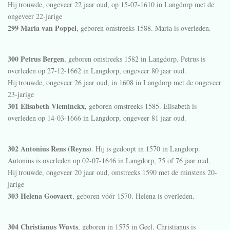
Hij trouwde, ongeveer 22 jaar oud, op 15-07-1610 in
Langdorp
met de
ongeveer 22-jarige
299 Maria van Poppel
, geboren omstreeks 1588. Maria is overleden.
300 Petrus Bergen
, geboren omstreeks 1582 in
Langdorp
. Petrus is
overleden op 27-12-1662 in
Langdorp
, ongeveer 80 jaar oud.
Hij trouwde, ongeveer 26 jaar oud, in 1608 in
Langdorp
met de ongeveer
23-jarige
301 Elisabeth Vleminckx
, geboren omstreeks 1585. Elisabeth is
overleden op 14-03-1666 in
Langdorp
, ongeveer 81 jaar oud.
302 Antonius Rens (Reyns)
. Hij is gedoopt in 1570 in
Langdorp
.
Antonius is overleden op 02-07-1646 in
Langdorp
, 75 of 76 jaar oud.
Hij trouwde, ongeveer 20 jaar oud, omstreeks 1590 met de minstens 20-
jarige
303 Helena Goovaert
, geboren vóór 1570. Helena is overleden.
304 Christianus Wuyts
, geboren in 1575 in
Geel
. Christianus is