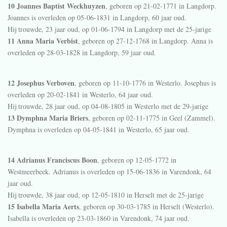
10 Joannes Baptist Weckhuyzen
, geboren op 21-02-1771 in
Langdorp
.
Joannes is overleden op 05-06-1831 in
Langdorp
, 60 jaar oud.
Hij trouwde, 23 jaar oud, op 01-06-1794 in
Langdorp
met de 25-jarige
11 Anna Maria Verbist
, geboren op 27-12-1768 in
Langdorp
. Anna is
overleden op 28-03-1828 in
Langdorp
, 59 jaar oud.
12 Josephus Verboven
, geboren op 11-10-1776 in
Westerlo
. Josephus is
overleden op 20-02-1841 in
Westerlo
, 64 jaar oud.
Hij trouwde, 28 jaar oud, op 04-08-1805 in
Westerlo
met de 29-jarige
13 Dymphna Maria Briers
, geboren op 02-11-1775 in
Geel (Zammel)
.
Dymphna is overleden op 04-05-1841 in
Westerlo
, 65 jaar oud.
14 Adrianus Franciscus Boon
, geboren op 12-05-1772 in
Westmeerbeek
. Adrianus is overleden op 15-06-1836 in
Varendonk
, 64
jaar oud.
Hij trouwde, 38 jaar oud, op 12-05-1810 in
Herselt
met de 25-jarige
15 Isabella Maria Aerts
, geboren op 30-03-1785 in
Herselt (Westerlo)
.
Isabella is overleden op 23-03-1860 in
Varendonk
, 74 jaar oud.