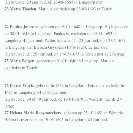
Hij trouwde, 20 jaar oud, op 26-08-1664 in
Langdorp
met
73 Maria Thoelen
. Maria is overleden op 23-03-1693 in
Testelt
.
74 Paulus Janssens
, geboren op 08-01-1648 in
Langdorp
. Hij is gedoopt
op 08-01-1648 in
Langdorp
. Paulus is overleden op 29-11-1693 in
Langdorp
, 45 jaar oud. Paulus trouwde (1), 23 jaar oud, op 10-04-1671
in
Langdorp
met
Barbara Geyskens (1648-1726), 22 jaar oud.
Hij trouwde (2), 25 jaar oud, op 14-05-1673 in
Testelt
met de 27-jarige
75 Maria Bergen
, geboren op 01-01-1646 in
Langdorp
. Maria is
overleden in
Testelt
.
76 Petrus Wuyts
, geboren in 1639 in
Langdorp
. Petrus is overleden in
1694 in
Langdorp
, 54 of 55 jaar oud.
Hij trouwde, 39 of 40 jaar oud, op 19-04-1679 in
Westerlo
met de 27-
jarige
77 Helena Maria Raeymaeckers
, geboren op 25-10-1651 in
Westerlo
.
Helena is overleden op 19-03-1695 in
Langdorp
, 43 jaar oud.