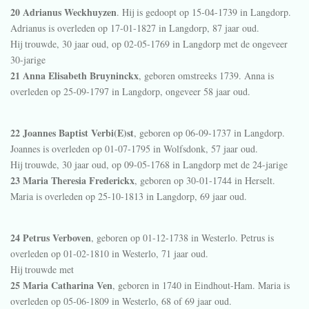
20 Adrianus Weckhuyzen
. Hij is gedoopt op 15-04-1739 in
Langdorp
.
Adrianus is overleden op 17-01-1827 in
Langdorp
, 87 jaar oud.
Hij trouwde, 30 jaar oud, op 02-05-1769 in
Langdorp
met de ongeveer
30-jarige
21 Anna Elisabeth Bruyninckx
, geboren omstreeks 1739. Anna is
overleden op 25-09-1797 in
Langdorp
, ongeveer 58 jaar oud.
22 Joannes Baptist Verbi(E)st
, geboren op 06-09-1737 in
Langdorp
.
Joannes is overleden op 01-07-1795 in
Wolfsdonk
, 57 jaar oud.
Hij trouwde, 30 jaar oud, op 09-05-1768 in
Langdorp
met de 24-jarige
23 Maria Theresia Frederickx
, geboren op 30-01-1744 in
Herselt
.
Maria is overleden op 25-10-1813 in
Langdorp
, 69 jaar oud.
24 Petrus Verboven
, geboren op 01-12-1738 in
Westerlo
. Petrus is
overleden op 01-02-1810 in
Westerlo
, 71 jaar oud.
Hij trouwde met
25 Maria Catharina Ven
, geboren in 1740 in
Eindhout-Ham
. Maria is
overleden op 05-06-1809 in
Westerlo
, 68 of 69 jaar oud.