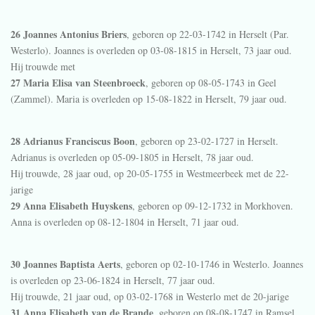
26 Joannes Antonius Briers
, geboren op 22-03-1742 in
Herselt (Par.
Westerlo)
. Joannes is overleden op 03-08-1815 in
Herselt
, 73 jaar oud.
Hij trouwde met
27 Maria Elisa van Steenbroeck
, geboren op 08-05-1743 in
Geel
(Zammel)
. Maria is overleden op 15-08-1822 in
Herselt
, 79 jaar oud.
28 Adrianus Franciscus Boon
, geboren op 23-02-1727 in
Herselt
.
Adrianus is overleden op 05-09-1805 in
Herselt
, 78 jaar oud.
Hij trouwde, 28 jaar oud, op 20-05-1755 in
Westmeerbeek
met de 22-
jarige
29 Anna Elisabeth Huyskens
, geboren op 09-12-1732 in
Morkhoven
.
Anna is overleden op 08-12-1804 in
Herselt
, 71 jaar oud.
30 Joannes Baptista Aerts
, geboren op 02-10-1746 in
Westerlo
. Joannes
is overleden op 23-06-1824 in
Herselt
, 77 jaar oud.
Hij trouwde, 21 jaar oud, op 03-02-1768 in
Westerlo
met de 20-jarige
31 Anna Elisabeth van de Brande
, geboren op 08-08-1747 in
Ramsel
.