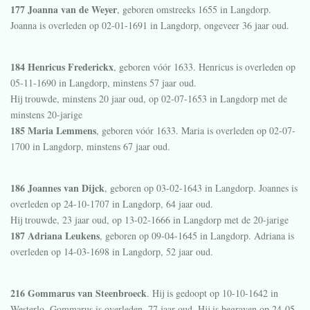
177 Joanna van de Weyer
, geboren omstreeks 1655 in
Langdorp
.
Joanna is overleden op 02-01-1691 in
Langdorp
, ongeveer 36 jaar oud.
184 Henricus Frederickx
, geboren vóór 1633. Henricus is overleden op
05-11-1690 in
Langdorp
, minstens 57 jaar oud.
Hij trouwde, minstens 20 jaar oud, op 02-07-1653 in
Langdorp
met de
minstens 20-jarige
185 Maria Lemmens
, geboren vóór 1633. Maria is overleden op 02-07-
1700 in
Langdorp
, minstens 67 jaar oud.
186 Joannes van Dijck
, geboren op 03-02-1643 in
Langdorp
. Joannes is
overleden op 24-10-1707 in
Langdorp
, 64 jaar oud.
Hij trouwde, 23 jaar oud, op 13-02-1666 in
Langdorp
met de 20-jarige
187 Adriana Leukens
, geboren op 09-04-1645 in
Langdorp
. Adriana is
overleden op 14-03-1698 in
Langdorp
, 52 jaar oud.
216 Gommarus van Steenbroeck
. Hij is gedoopt op 10-10-1642 in
Westerlo
. Gommarus is overleden, 77 jaar oud. Hij is begraven op 24-05-