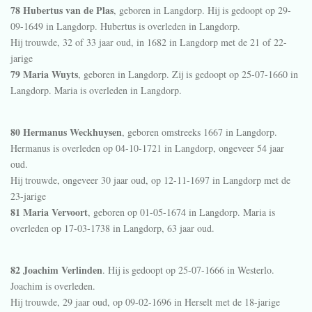
78 Hubertus van de Plas
, geboren in
Langdorp
. Hij is gedoopt op 29-
09-1649 in
Langdorp
. Hubertus is overleden in
Langdorp
.
Hij trouwde, 32 of 33 jaar oud, in 1682 in
Langdorp
met de 21 of 22-
jarige
79 Maria Wuyts
, geboren in
Langdorp
. Zij is gedoopt op 25-07-1660 in
Langdorp
. Maria is overleden in
Langdorp
.
80 Hermanus Weckhuysen
, geboren omstreeks 1667 in
Langdorp
.
Hermanus is overleden op 04-10-1721 in
Langdorp
, ongeveer 54 jaar
oud.
Hij trouwde, ongeveer 30 jaar oud, op 12-11-1697 in
Langdorp
met de
23-jarige
81 Maria Vervoort
, geboren op 01-05-1674 in
Langdorp
. Maria is
overleden op 17-03-1738 in
Langdorp
, 63 jaar oud.
82 Joachim Verlinden
. Hij is gedoopt op 25-07-1666 in
Westerlo
.
Joachim is overleden.
Hij trouwde, 29 jaar oud, op 09-02-1696 in
Herselt
met de 18-jarige