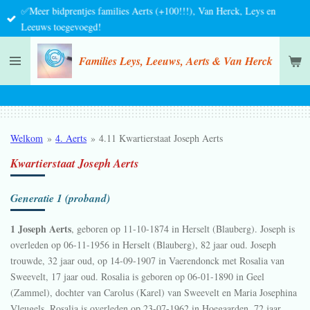
✅Meer bidprentjes families Aerts (+100!!!), Van Herck, Leys en
Ga
Leeuws toegevoegd!
direct
naar
Families Leys, Leeuws, Aerts & Van Herck
de
hoofdinhoud
Welkom
»
4. Aerts
»
4.11 Kwartierstaat Joseph Aerts
Kwartierstaat Joseph Aerts
Generatie 1 (proband)
1 Joseph Aerts
, geboren op 11-10-1874 in
Herselt (Blauberg)
. Joseph is
overleden op 06-11-1956 in
Herselt (Blauberg)
, 82 jaar oud. Joseph
trouwde, 32 jaar oud, op 14-09-1907 in
Vaerendonck
met
Rosalia van
Sweevelt
, 17 jaar oud. Rosalia is geboren op 06-01-1890 in
Geel
(Zammel)
, dochter van
Carolus (Karel) van Sweevelt en
Maria Josephina
Vleugels. Rosalia is overleden op 23-07-1962 in
Hoegaarden
, 72 jaar