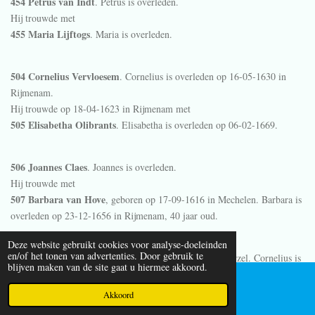
454 Petrus van Indt
. Petrus is overleden.
Hij trouwde met
455 Maria Lijftogs
. Maria is overleden.
504 Cornelius Vervloesem
. Cornelius is overleden op 16-05-1630 in
Rijmenam
.
Hij trouwde op 18-04-1623 in
Rijmenam
met
505 Elisabetha Olibrants
. Elisabetha is overleden op 06-02-1669.
506 Joannes Claes
. Joannes is overleden.
Hij trouwde met
507 Barbara van Hove
, geboren op 17-09-1616 in
Mechelen
. Barbara is
overleden op 23-12-1656 in
Rijmenam
, 40 jaar oud.
Deze website gebruikt cookies voor analyse-doeleinden
en/of het tonen van advertenties. Door gebruik te
508 Cornelius Serneels
, geboren op 02-03-1615 in
Beerzel
. Cornelius is
blijven maken van de site gaat u hiermee akkoord.
overleden op 20-05-1690 in
Beerzel
, 75 jaar oud.
Hij trouwde met
Akkoord
E-mailadres
509 Anna Vervloet
, geboren omstreeks 1620. Anna is overleden op 03-