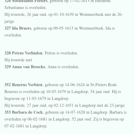
326 Sebastianus Peeters
, geboren op 17-02-1613 in
Hulshout
.
Sebastianus is overleden.
Hij trouwde, 26 jaar oud, op 01-10-1639 in
Westmeerbeek
met de 26-
jarige
327 Ida Bruers
, geboren op 09-05-1613 in
Westmeerbeek
. Ida is
overleden.
328 Petrus Verlinden
. Petrus is overleden.
Hij trouwde met
329 Anna van Broecke
. Anna is overleden.
352 Renerus Verbiest
, geboren op 14-06-1624 in
St-Pieters Rode
.
Renerus is overleden op 10-03-1679 in
Langdorp
, 54 jaar oud. Hij is
begraven op 11-03-1679 in
Langdorp
.
Hij trouwde, 27 jaar oud, op 02-12-1651 in
Langdorp
met de 23-jarige
353 Barbara de Cock
, geboren op 14-07-1628 in
Langdorp
. Barbara is
overleden op 06-02-1681 in
Langdorp
, 52 jaar oud. Zij is begraven op
07-02-1681 in
Langdorp
.